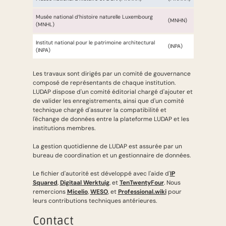
Musée national d’histoire naturelle Luxembourg
(MNHN)
(MNHL)
Institut national pour le patrimoine architectural
(INPA)
(INPA)
Les travaux sont dirigés par un comité de gouvernance
composé de représentants de chaque institution.
LUDAP dispose d'un comité éditorial chargé d'ajouter et
de valider les enregistrements, ainsi que d'un comité
technique chargé d'assurer la compatibilité et
l'échange de données entre la plateforme LUDAP et les
institutions membres.
La gestion quotidienne de LUDAP est assurée par un
bureau de coordination et un gestionnaire de données.
Le fichier d'autorité est développé avec l'aide d'
IP
Squared
,
Digitaal Werktuig
, et
TenTwentyFour
. Nous
remercions
Micelio
,
WESO
, et
Professional.wiki
pour
leurs contributions techniques antérieures.
Contact