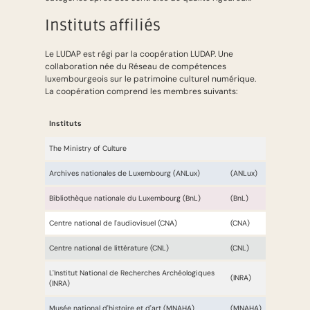
Instituts affiliés
Le LUDAP est régi par la coopération LUDAP. Une
collaboration née du Réseau de compétences
luxembourgeois sur le patrimoine culturel numérique.
La coopération comprend les membres suivants:
Instituts
Acronyme
The Ministry of Culture
Archives nationales de Luxembourg (ANLux)
(ANLux)
Bibliothèque nationale du Luxembourg (BnL)
(BnL)
Centre national de l'audiovisuel (CNA)
(CNA)
Centre national de littérature (CNL)
(CNL)
L'Institut National de Recherches Archéologiques
(INRA)
(INRA)
Musée national d'histoire et d'art (MNAHA)
(MNAHA)