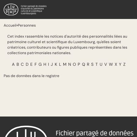
Passer au contenu principal
Aller à la recherche
Personnes
Accueil
•
Personnes
Cet index rassemble les notices d'autorité des personnalités liées au
patrimoine culturel et scientifique du Luxembourg, qu'elles soient
créatrices, contributeurs ou figures publiques représentées dans les
collections patrimoniales nationales.
Résultats
A
B
C
D
E
F
G
H
I
J
K
L
M
N
O
P
Q
R
S
T
U
V
W
X
Y
Z
Pas de données dans le registre
Pied de page