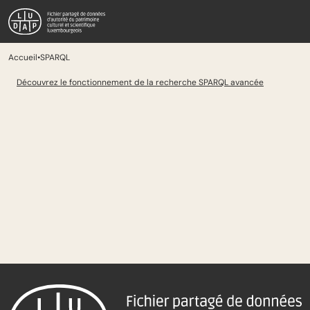
Passer au contenu principal
Aller à la recherche
SPARQL
Accueil
•
SPARQL
Découvrez le fonctionnement de la recherche SPARQL avancée
Pied de page